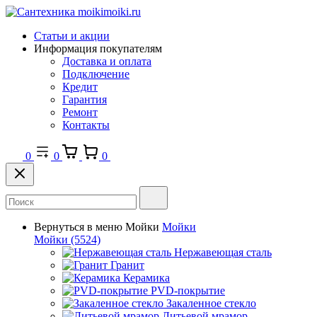
Статьи и акции
Информация покупателям
Доставка и оплата
Подключение
Кредит
Гарантия
Ремонт
Контакты
0
0
0
Вернуться в меню
Мойки
Мойки
Мойки
(5524)
Нержавеющая сталь
Гранит
Керамика
PVD-покрытие
Закаленное стекло
Литьевой мрамор