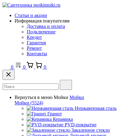
Статьи и акции
Информация покупателям
Доставка и оплата
Подключение
Кредит
Гарантия
Ремонт
Контакты
0
0
0
Вернуться в меню
Мойки
Мойки
Мойки
(5524)
Нержавеющая сталь
Гранит
Керамика
PVD-покрытие
Закаленное стекло
Литьевой мрамор