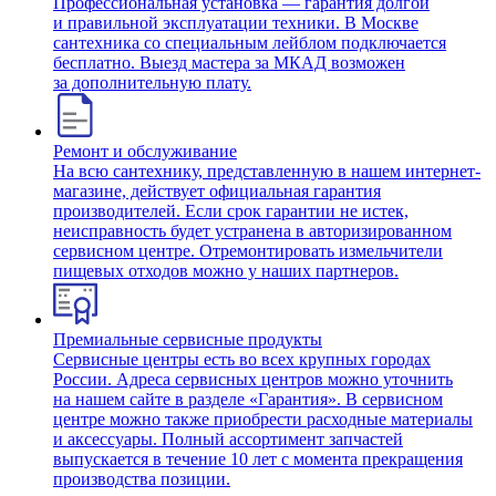
Профессиональная установка — гарантия долгой
и правильной эксплуатации техники. В Москве
сантехника со специальным лейблом подключается
бесплатно. Выезд мастера за МКАД возможен
за дополнительную плату.
Ремонт и обслуживание
На всю сантехнику, представленную в нашем интернет-
магазине, действует официальная гарантия
производителей. Если срок гарантии не истек,
неисправность будет устранена в авторизированном
сервисном центре. Отремонтировать измельчители
пищевых отходов можно у наших партнеров.
Премиальные сервисные продукты
Сервисные центры есть во всех крупных городах
России. Адреса сервисных центров можно уточнить
на нашем сайте в разделе «Гарантия». В сервисном
центре можно также приобрести расходные материалы
и аксессуары. Полный ассортимент запчастей
выпускается в течение 10 лет с момента прекращения
производства позиции.