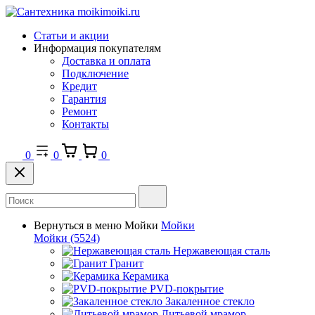
Статьи и акции
Информация покупателям
Доставка и оплата
Подключение
Кредит
Гарантия
Ремонт
Контакты
0
0
0
Вернуться в меню
Мойки
Мойки
Мойки
(5524)
Нержавеющая сталь
Гранит
Керамика
PVD-покрытие
Закаленное стекло
Литьевой мрамор