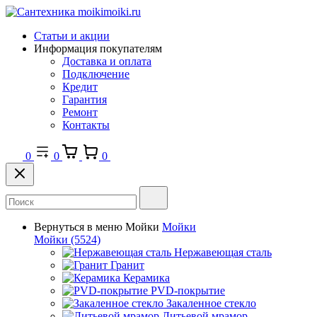
Статьи и акции
Информация покупателям
Доставка и оплата
Подключение
Кредит
Гарантия
Ремонт
Контакты
0
0
0
Вернуться в меню
Мойки
Мойки
Мойки
(5524)
Нержавеющая сталь
Гранит
Керамика
PVD-покрытие
Закаленное стекло
Литьевой мрамор