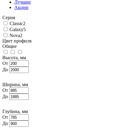
Лучшие
Акции
Серия
Classic
2
Galaxy
5
Nova
2
Цвет профиля
Общие
Высота, мм
От
До
Ширина, мм
От
До
Глубина, мм
От
До