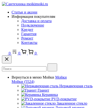
Статьи и акции
Информация покупателям
Доставка и оплата
Подключение
Кредит
Гарантия
Ремонт
Контакты
0
0
0
Вернуться в меню
Мойки
Мойки
Мойки
(5524)
Нержавеющая сталь
Гранит
Керамика
PVD-покрытие
Закаленное стекло
Литьевой мрамор