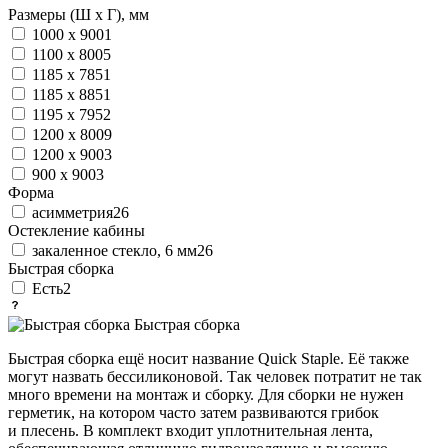
Размеры (Ш х Г), мм
1000 х 900
1
1100 х 800
5
1185 х 785
1
1185 х 885
1
1195 х 795
2
1200 х 800
9
1200 х 900
3
900 х 900
3
Форма
асимметрия
26
Остекление кабины
закаленное стекло, 6 мм
26
Быстрая сборка
Есть
2
Быстрая сборка
Быстрая сборка ещё носит название Quick Staple. Её также
могут назвать бессиликоновой. Так человек потратит не так
много времени на монтаж и сборку. Для сборки не нужен
герметик, на котором часто затем развиваются грибок
и плесень. В комплект входит уплотнительная лента,