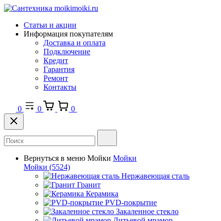
Статьи и акции
Информация покупателям
Доставка и оплата
Подключение
Кредит
Гарантия
Ремонт
Контакты
0
0
0
Вернуться в меню
Мойки
Мойки
Мойки
(5524)
Нержавеющая сталь
Гранит
Керамика
PVD-покрытие
Закаленное стекло
Литьевой мрамор