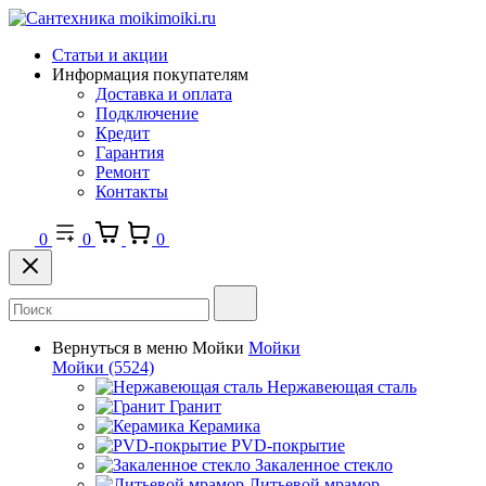
Статьи и акции
Информация покупателям
Доставка и оплата
Подключение
Кредит
Гарантия
Ремонт
Контакты
0
0
0
Вернуться в меню
Мойки
Мойки
Мойки
(5524)
Нержавеющая сталь
Гранит
Керамика
PVD-покрытие
Закаленное стекло
Литьевой мрамор