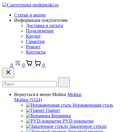
Статьи и акции
Информация покупателям
Доставка и оплата
Подключение
Кредит
Гарантия
Ремонт
Контакты
0
0
0
Вернуться в меню
Мойки
Мойки
Мойки
(5524)
Нержавеющая сталь
Гранит
Керамика
PVD-покрытие
Закаленное стекло
Литьевой мрамор