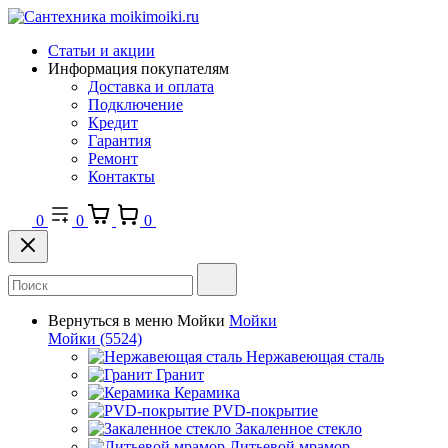
Статьи и акции
Информация покупателям
Доставка и оплата
Подключение
Кредит
Гарантия
Ремонт
Контакты
0
0
0
Вернуться в меню
Мойки
Мойки
Мойки
(5524)
Нержавеющая сталь
Гранит
Керамика
PVD-покрытие
Закаленное стекло
Литьевой мрамор