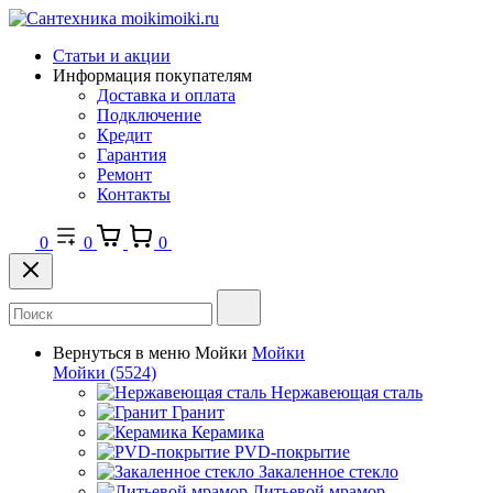
Статьи и акции
Информация покупателям
Доставка и оплата
Подключение
Кредит
Гарантия
Ремонт
Контакты
0
0
0
Вернуться в меню
Мойки
Мойки
Мойки
(5524)
Нержавеющая сталь
Гранит
Керамика
PVD-покрытие
Закаленное стекло
Литьевой мрамор