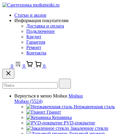
Статьи и акции
Информация покупателям
Доставка и оплата
Подключение
Кредит
Гарантия
Ремонт
Контакты
0
0
0
Вернуться в меню
Мойки
Мойки
Мойки
(5524)
Нержавеющая сталь
Гранит
Керамика
PVD-покрытие
Закаленное стекло
Литьевой мрамор