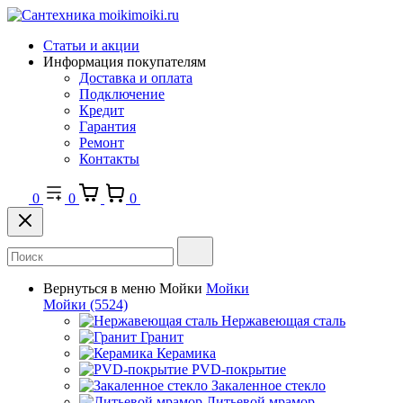
Статьи и акции
Информация покупателям
Доставка и оплата
Подключение
Кредит
Гарантия
Ремонт
Контакты
0
0
0
Вернуться в меню
Мойки
Мойки
Мойки
(5524)
Нержавеющая сталь
Гранит
Керамика
PVD-покрытие
Закаленное стекло
Литьевой мрамор