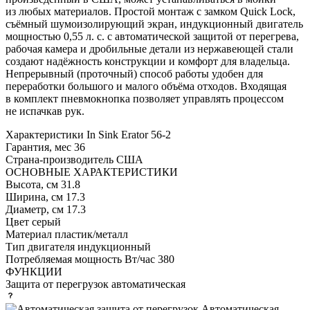
из любых материалов. Простой монтаж с замком Quick Lock,
съёмный шумоизолирующий экран, индукционный двигатель
мощностью 0,55 л. с. с автоматической защитой от перегрева,
рабочая камера и дробильные детали из нержавеющей стали
создают надёжность конструкции и комфорт для владельца.
Непрерывный (проточный) способ работы удобен для
переработки большого и малого объёма отходов. Входящая
в комплект пневмокнопка позволяет управлять процессом
не испачкав рук.
Характеристики
In Sink Erator 56-2
Гарантия, мес
36
Страна-производитель
США
ОСНОВНЫЕ ХАРАКТЕРИСТИКИ
Высота, см
31.8
Ширина, см
17.3
Диаметр, см
17.3
Цвет
серый
Материал
пластик/металл
Тип двигателя
индукционный
Потребляемая мощность Вт/час
380
ФУНКЦИИ
Защита от перегрузок
автоматическая
Автоматическая