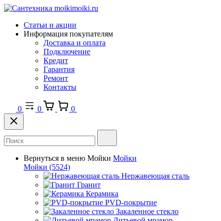
Статьи и акции
Информация покупателям
Доставка и оплата
Подключение
Кредит
Гарантия
Ремонт
Контакты
0
0
0
Вернуться в меню
Мойки
Мойки
Мойки
(5524)
Нержавеющая сталь
Гранит
Керамика
PVD-покрытие
Закаленное стекло
Литьевой мрамор