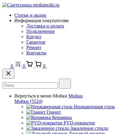
Статьи и акции
Информация покупателям
Доставка и оплата
Подключение
Кредит
Гарантия
Ремонт
Контакты
0
0
0
Вернуться в меню
Мойки
Мойки
Мойки
(5524)
Нержавеющая сталь
Гранит
Керамика
PVD-покрытие
Закаленное стекло
Литьевой мрамор