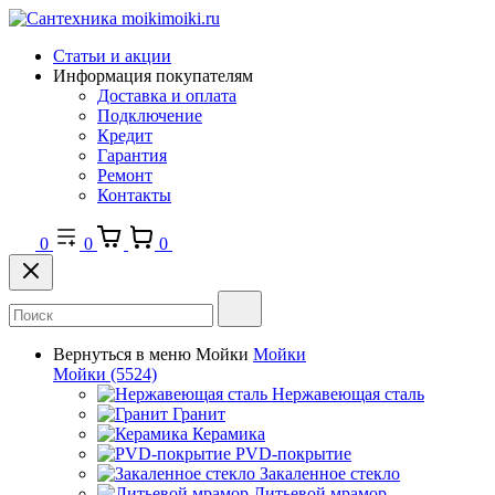
Статьи и акции
Информация покупателям
Доставка и оплата
Подключение
Кредит
Гарантия
Ремонт
Контакты
0
0
0
Вернуться в меню
Мойки
Мойки
Мойки
(5524)
Нержавеющая сталь
Гранит
Керамика
PVD-покрытие
Закаленное стекло
Литьевой мрамор