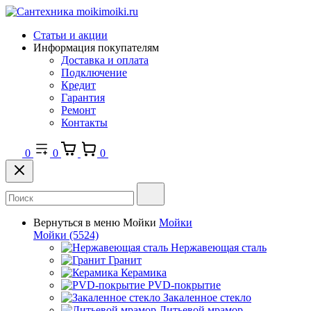
Статьи и акции
Информация покупателям
Доставка и оплата
Подключение
Кредит
Гарантия
Ремонт
Контакты
0
0
0
Вернуться в меню
Мойки
Мойки
Мойки
(5524)
Нержавеющая сталь
Гранит
Керамика
PVD-покрытие
Закаленное стекло
Литьевой мрамор