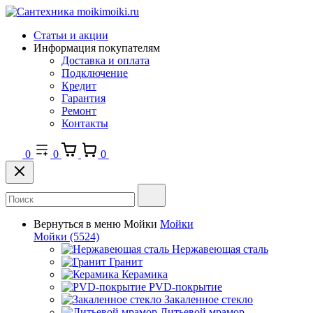
Статьи и акции
Информация покупателям
Доставка и оплата
Подключение
Кредит
Гарантия
Ремонт
Контакты
0
0
0
Вернуться в меню
Мойки
Мойки
Мойки
(5524)
Нержавеющая сталь
Гранит
Керамика
PVD-покрытие
Закаленное стекло
Литьевой мрамор