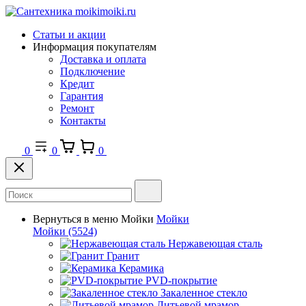
Статьи и акции
Информация покупателям
Доставка и оплата
Подключение
Кредит
Гарантия
Ремонт
Контакты
0
0
0
Вернуться в меню
Мойки
Мойки
Мойки
(5524)
Нержавеющая сталь
Гранит
Керамика
PVD-покрытие
Закаленное стекло
Литьевой мрамор