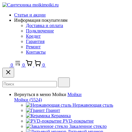
Статьи и акции
Информация покупателям
Доставка и оплата
Подключение
Кредит
Гарантия
Ремонт
Контакты
0
0
0
Вернуться в меню
Мойки
Мойки
Мойки
(5524)
Нержавеющая сталь
Гранит
Керамика
PVD-покрытие
Закаленное стекло
Литьевой мрамор