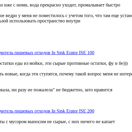
и иже с ними, вода прекрасно уходит, промалывает быстро
е ведро у меня не поместилось с учетом того, что там еще уста
льзой использовать пространство внутри
читель пищевых отходов In Sink Erator ISE 100
остатки еды из мойки, эти сырые противные остатки, фу и бе)))
ь новые, когда эти ступятся, почему такой вопрос меня не инте
овала, ни разу не пожалела" не бюджетно, зато нравится
читель пищевых отходов In Sink Erator ISE 200
еты с мусором выносим не сырые, с них ничего не капает