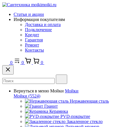
Статьи и акции
Информация покупателям
Доставка и оплата
Подключение
Кредит
Гарантия
Ремонт
Контакты
0
0
0
Вернуться в меню
Мойки
Мойки
Мойки
(5524)
Нержавеющая сталь
Гранит
Керамика
PVD-покрытие
Закаленное стекло
Литьевой мрамор