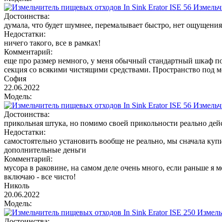
Измельчи
Достоинства:
думала, что будет шумнее, перемалывает быстро, нет ощущения с
Недостатки:
ничего такого, все в рамках!
Комментарий:
еще про размер немного, у меня обычный стандартный шкаф под
секция со всякими чистящими средствами. Пространство под м
София
22.06.2022
Модель:
Измельчи
Достоинства:
прикольная штука, но помимо своей прикольности реально дей
Недостатки:
самостоятельно установить вообще не реально, мы сначала купи
дополнительные деньги
Комментарий:
мусора в раковине, на самом деле очень много, если раньше я м
включаю - все чисто!
Николь
20.06.2022
Модель:
Измель
Достоинства: