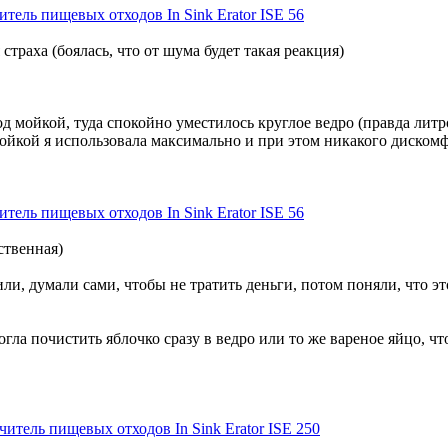
тель пищевых отходов In Sink Erator ISE 56
траха (боялась, что от шума будет такая реакция)
 мойкой, туда спокойно уместилось круглое ведро (правда литро
ойкой я использовала максимально и при этом никакого дискомф
тель пищевых отходов In Sink Erator ISE 56
ственная)
ли, думали сами, чтобы не тратить деньги, потом поняли, что э
огла почистить яблочко сразу в ведро или то же вареное яйцо, что
читель пищевых отходов In Sink Erator ISE 250