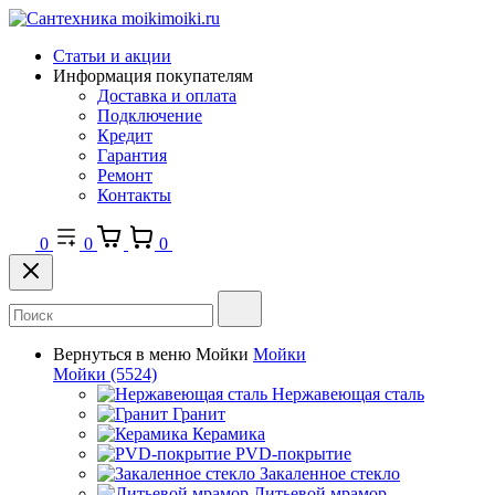
Статьи и акции
Информация покупателям
Доставка и оплата
Подключение
Кредит
Гарантия
Ремонт
Контакты
0
0
0
Вернуться в меню
Мойки
Мойки
Мойки
(5524)
Нержавеющая сталь
Гранит
Керамика
PVD-покрытие
Закаленное стекло
Литьевой мрамор