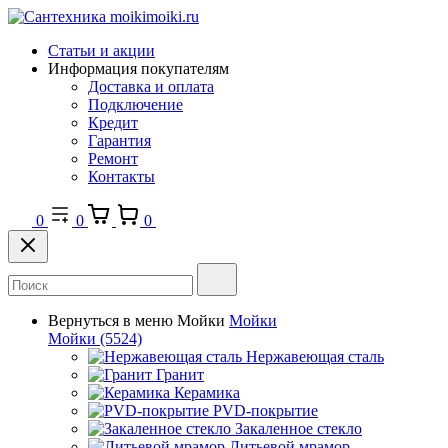
Статьи и акции
Информация покупателям
Доставка и оплата
Подключение
Кредит
Гарантия
Ремонт
Контакты
0
0
0
Вернуться в меню
Мойки
Мойки
Мойки
(5524)
Нержавеющая сталь
Гранит
Керамика
PVD-покрытие
Закаленное стекло
Литьевой мрамор