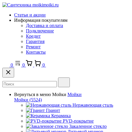
Статьи и акции
Информация покупателям
Доставка и оплата
Подключение
Кредит
Гарантия
Ремонт
Контакты
0
0
0
Вернуться в меню
Мойки
Мойки
Мойки
(5524)
Нержавеющая сталь
Гранит
Керамика
PVD-покрытие
Закаленное стекло
Литьевой мрамор