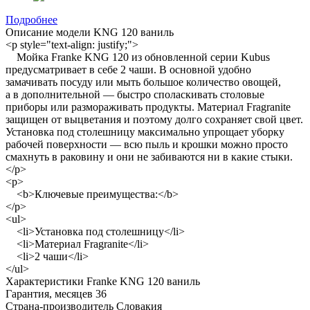
Подробнее
Описание модели
KNG 120 ваниль
<p style="text-align: justify;">
Мойка Franke KNG 120 из обновленной серии Kubus
предусматривает в себе 2 чаши. В основной удобно
замачивать посуду или мыть большое количество овощей,
а в дополнительной — быстро споласкивать столовые
приборы или размораживать продукты. Материал Fragranite
защищен от выцветания и поэтому долго сохраняет свой цвет.
Установка под столешницу максимально упрощает уборку
рабочей поверхности — всю пыль и крошки можно просто
смахнуть в раковину и они не забиваются ни в какие стыки.
</p>
<p>
<b>Ключевые преимущества:</b>
</p>
<ul>
<li>Установка под столешницу</li>
<li>Материал Fragranite</li>
<li>2 чаши</li>
</ul>
Характеристики
Franke KNG 120 ваниль
Гарантия, месяцев
36
Страна-производитель
Словакия