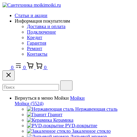
Статьи и акции
Информация покупателям
Доставка и оплата
Подключение
Кредит
Гарантия
Ремонт
Контакты
0
0
0
Вернуться в меню
Мойки
Мойки
Мойки
(5524)
Нержавеющая сталь
Гранит
Керамика
PVD-покрытие
Закаленное стекло
Литьевой мрамор