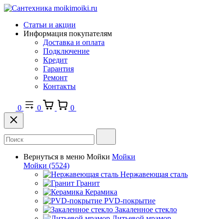
Статьи и акции
Информация покупателям
Доставка и оплата
Подключение
Кредит
Гарантия
Ремонт
Контакты
0
0
0
Вернуться в меню
Мойки
Мойки
Мойки
(5524)
Нержавеющая сталь
Гранит
Керамика
PVD-покрытие
Закаленное стекло
Литьевой мрамор