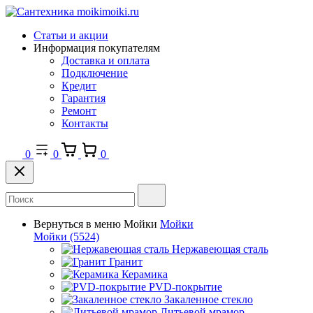
Статьи и акции
Информация покупателям
Доставка и оплата
Подключение
Кредит
Гарантия
Ремонт
Контакты
0
0
0
Вернуться в меню
Мойки
Мойки
Мойки
(5524)
Нержавеющая сталь
Гранит
Керамика
PVD-покрытие
Закаленное стекло
Литьевой мрамор