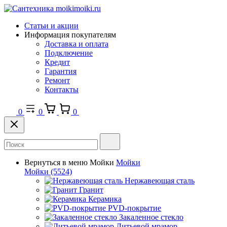
Статьи и акции
Информация покупателям
Доставка и оплата
Подключение
Кредит
Гарантия
Ремонт
Контакты
0
0
0
Вернуться в меню
Мойки
Мойки
Мойки
(5524)
Нержавеющая сталь
Гранит
Керамика
PVD-покрытие
Закаленное стекло
Литьевой мрамор