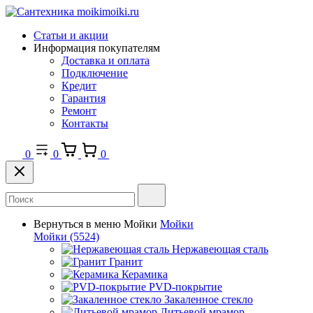
Статьи и акции
Информация покупателям
Доставка и оплата
Подключение
Кредит
Гарантия
Ремонт
Контакты
0
0
0
Вернуться в меню
Мойки
Мойки
Мойки
(5524)
Нержавеющая сталь
Гранит
Керамика
PVD-покрытие
Закаленное стекло
Литьевой мрамор