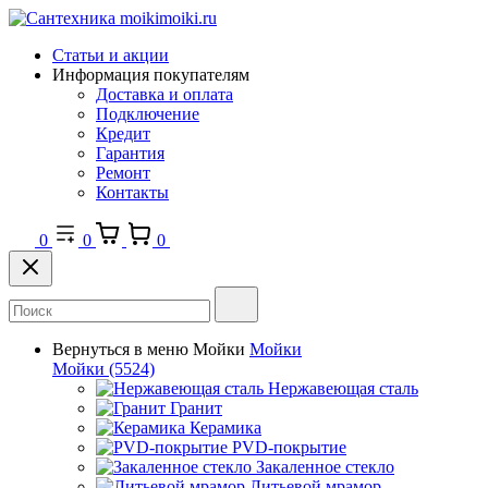
Статьи и акции
Информация покупателям
Доставка и оплата
Подключение
Кредит
Гарантия
Ремонт
Контакты
0
0
0
Вернуться в меню
Мойки
Мойки
Мойки
(5524)
Нержавеющая сталь
Гранит
Керамика
PVD-покрытие
Закаленное стекло
Литьевой мрамор