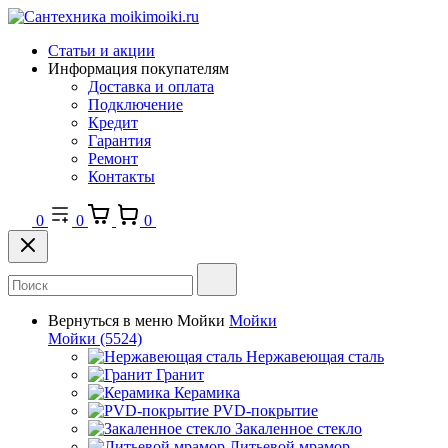
Статьи и акции
Информация покупателям
Доставка и оплата
Подключение
Кредит
Гарантия
Ремонт
Контакты
0
0
0
Вернуться в меню
Мойки
Мойки
Мойки
(5524)
Нержавеющая сталь
Гранит
Керамика
PVD-покрытие
Закаленное стекло
Литьевой мрамор