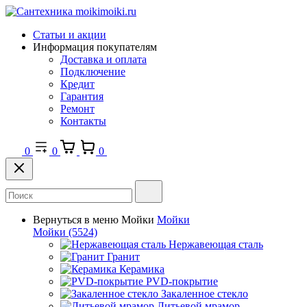
Статьи и акции
Информация покупателям
Доставка и оплата
Подключение
Кредит
Гарантия
Ремонт
Контакты
0
0
0
Вернуться в меню
Мойки
Мойки
Мойки
(5524)
Нержавеющая сталь
Гранит
Керамика
PVD-покрытие
Закаленное стекло
Литьевой мрамор