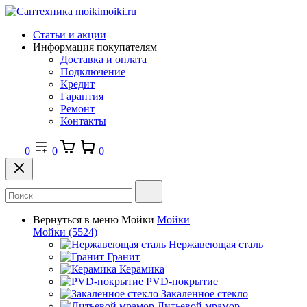
Статьи и акции
Информация покупателям
Доставка и оплата
Подключение
Кредит
Гарантия
Ремонт
Контакты
0
0
0
Вернуться в меню
Мойки
Мойки
Мойки
(5524)
Нержавеющая сталь
Гранит
Керамика
PVD-покрытие
Закаленное стекло
Литьевой мрамор