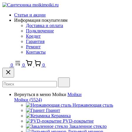
Статьи и акции
Информация покупателям
Доставка и оплата
Подключение
Кредит
Гарантия
Ремонт
Контакты
0
0
0
Вернуться в меню
Мойки
Мойки
Мойки
(5524)
Нержавеющая сталь
Гранит
Керамика
PVD-покрытие
Закаленное стекло
Литьевой мрамор