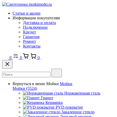
Статьи и акции
Информация покупателям
Доставка и оплата
Подключение
Кредит
Гарантия
Ремонт
Контакты
0
0
0
Вернуться в меню
Мойки
Мойки
Мойки
(5524)
Нержавеющая сталь
Гранит
Керамика
PVD-покрытие
Закаленное стекло
Литьевой мрамор