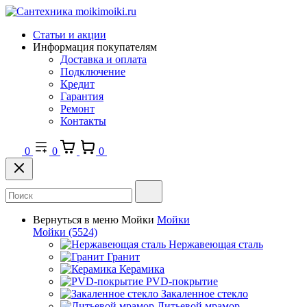
Статьи и акции
Информация покупателям
Доставка и оплата
Подключение
Кредит
Гарантия
Ремонт
Контакты
0
0
0
Вернуться в меню
Мойки
Мойки
Мойки
(5524)
Нержавеющая сталь
Гранит
Керамика
PVD-покрытие
Закаленное стекло
Литьевой мрамор