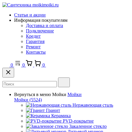
Статьи и акции
Информация покупателям
Доставка и оплата
Подключение
Кредит
Гарантия
Ремонт
Контакты
0
0
0
Вернуться в меню
Мойки
Мойки
Мойки
(5524)
Нержавеющая сталь
Гранит
Керамика
PVD-покрытие
Закаленное стекло
Литьевой мрамор