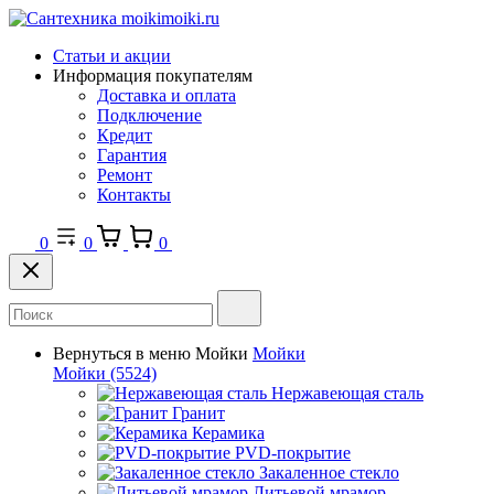
Статьи и акции
Информация покупателям
Доставка и оплата
Подключение
Кредит
Гарантия
Ремонт
Контакты
0
0
0
Вернуться в меню
Мойки
Мойки
Мойки
(5524)
Нержавеющая сталь
Гранит
Керамика
PVD-покрытие
Закаленное стекло
Литьевой мрамор