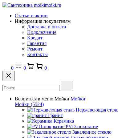
Статьи и акции
Информация покупателям
Доставка и оплата
Подключение
Кредит
Гарантия
Ремонт
Контакты
0
0
0
Вернуться в меню
Мойки
Мойки
Мойки
(5524)
Нержавеющая сталь
Гранит
Керамика
PVD-покрытие
Закаленное стекло
Литьевой мрамор