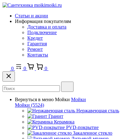
Статьи и акции
Информация покупателям
Доставка и оплата
Подключение
Кредит
Гарантия
Ремонт
Контакты
0
0
0
Вернуться в меню
Мойки
Мойки
Мойки
(5524)
Нержавеющая сталь
Гранит
Керамика
PVD-покрытие
Закаленное стекло
Литьевой мрамор