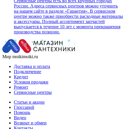
Сервисные центры есть во всех крупных городах
России. Адреса сервисных центров можно уточнить
на нашем сайте в разделе «Гарантия». В сервисном
центре можно также приобрести расходные материалы
и аксессуары. Полный ассортимент запчастей
выпускается в течение 10 лет с момента прекращения
производства позиции.
Мир moikimoiki.ru
Доставка и оплата
Подключение
Кредит
Условия продажи
Ремонт
Сервисные центры
Статьи и акции
Глоссарий
Помощь
Видео
Возврат и обмен
Контакты