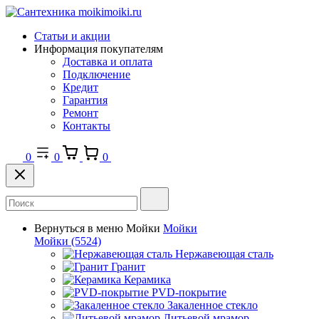
Статьи и акции
Информация покупателям
Доставка и оплата
Подключение
Кредит
Гарантия
Ремонт
Контакты
0
0
0
Вернуться в меню
Мойки
Мойки
Мойки
(5524)
Нержавеющая сталь
Гранит
Керамика
PVD-покрытие
Закаленное стекло
Литьевой мрамор