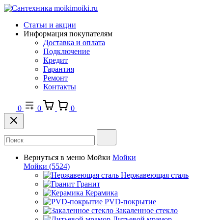
Статьи и акции
Информация покупателям
Доставка и оплата
Подключение
Кредит
Гарантия
Ремонт
Контакты
0
0
0
Вернуться в меню
Мойки
Мойки
Мойки
(5524)
Нержавеющая сталь
Гранит
Керамика
PVD-покрытие
Закаленное стекло
Литьевой мрамор