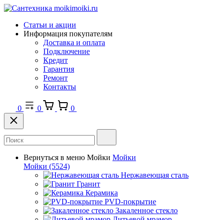
Статьи и акции
Информация покупателям
Доставка и оплата
Подключение
Кредит
Гарантия
Ремонт
Контакты
0
0
0
Вернуться в меню
Мойки
Мойки
Мойки
(5524)
Нержавеющая сталь
Гранит
Керамика
PVD-покрытие
Закаленное стекло
Литьевой мрамор