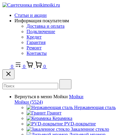
Статьи и акции
Информация покупателям
Доставка и оплата
Подключение
Кредит
Гарантия
Ремонт
Контакты
0
0
0
Вернуться в меню
Мойки
Мойки
Мойки
(5524)
Нержавеющая сталь
Гранит
Керамика
PVD-покрытие
Закаленное стекло
Литьевой мрамор