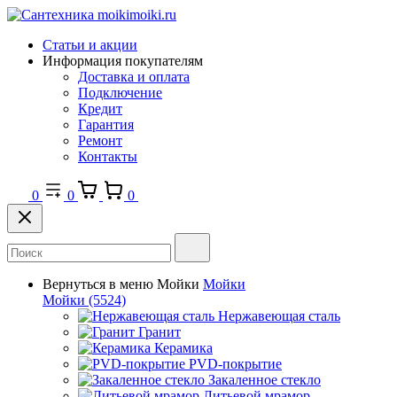
Статьи и акции
Информация покупателям
Доставка и оплата
Подключение
Кредит
Гарантия
Ремонт
Контакты
0
0
0
Вернуться в меню
Мойки
Мойки
Мойки
(5524)
Нержавеющая сталь
Гранит
Керамика
PVD-покрытие
Закаленное стекло
Литьевой мрамор