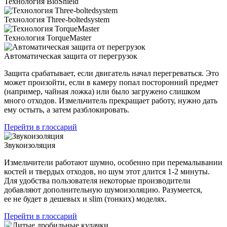
Технология BioShield
Технология Three-boltedsystem
Технология TorqueMaster
Автоматическая защита от перегрузок
Защита срабатывает, если двигатель начал перегреваться. Это
может произойти, если в камеру попал посторонний предмет
(например, чайная ложка) или было загружено слишком
много отходов. Измельчитель прекращает работу, нужно дать
ему остыть, а затем разблокировать.
Перейти в глоссарий
Звукоизоляция
Измельчители работают шумно, особенно при перемалывании
костей и твердых отходов, но шум этот длится 1-2 минуты.
Для удобства пользователя некоторые производители
добавляют дополнительную шумоизоляцию. Разумеется,
ее не будет в дешевых и slim (тонких) моделях.
Перейти в глоссарий