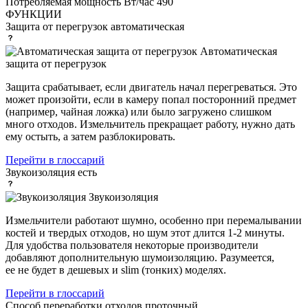
Потребляемая мощность Вт/час
490
ФУНКЦИИ
Защита от перегрузок
автоматическая
Автоматическая
защита от перегрузок
Защита срабатывает, если двигатель начал перегреваться. Это
может произойти, если в камеру попал посторонний предмет
(например, чайная ложка) или было загружено слишком
много отходов. Измельчитель прекращает работу, нужно дать
ему остыть, а затем разблокировать.
Перейти в глоссарий
Звукоизоляция
есть
Звукоизоляция
Измельчители работают шумно, особенно при перемалывании
костей и твердых отходов, но шум этот длится 1-2 минуты.
Для удобства пользователя некоторые производители
добавляют дополнительную шумоизоляцию. Разумеется,
ее не будет в дешевых и slim (тонких) моделях.
Перейти в глоссарий
Способ переработки отходов
проточный