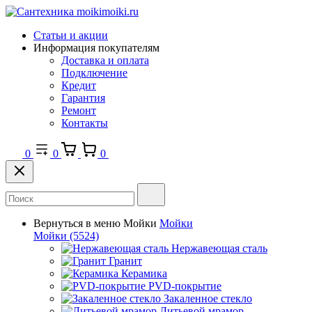
Статьи и акции
Информация покупателям
Доставка и оплата
Подключение
Кредит
Гарантия
Ремонт
Контакты
0
0
0
Вернуться в меню
Мойки
Мойки
Мойки
(5524)
Нержавеющая сталь
Гранит
Керамика
PVD-покрытие
Закаленное стекло
Литьевой мрамор