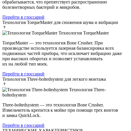
обрабатывается, что препятствует распространению
болезнетворных бактерий и микробов.
Перейти в глоссарий
Технология TorqueMaster
для снижения шума и вибрации
Технология TorqueMaster
TorqueMaster — это технология Bone Crusher. При
производстве используется лазерная балансировка всех
подвижных частей прибора, что исключает вибрацию даже
при высоких оборотах и позволяет устанавливать
их на любой тип моек.
Перейти в глоссарий
Технология Three-boltedsystem
для легкого монтажа
Технология Three-
boltedsystem
Three-boltedsystem — это технология Bone Crusher.
Измельчитель крепится к мойке при помощи трех винтов
и замка QuickLock.
Перейти в глоссарий
ТЕХНИЧЕСКИЕ ХАРАКТЕРИСТИКИ