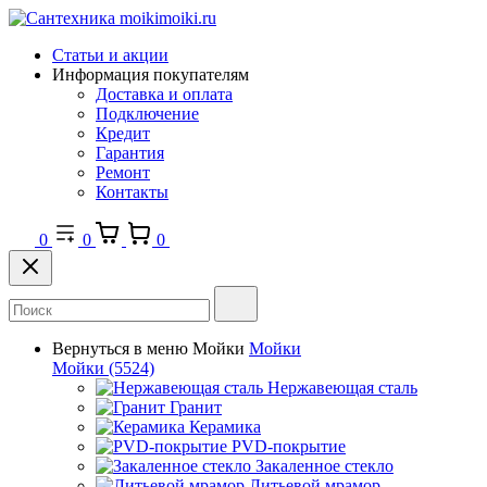
Статьи и акции
Информация покупателям
Доставка и оплата
Подключение
Кредит
Гарантия
Ремонт
Контакты
0
0
0
Вернуться в меню
Мойки
Мойки
Мойки
(5524)
Нержавеющая сталь
Гранит
Керамика
PVD-покрытие
Закаленное стекло
Литьевой мрамор