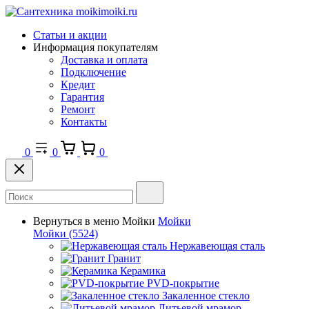
Статьи и акции
Информация покупателям
Доставка и оплата
Подключение
Кредит
Гарантия
Ремонт
Контакты
0
0
0
Вернуться в меню
Мойки
Мойки
Мойки
(5524)
Нержавеющая сталь
Гранит
Керамика
PVD-покрытие
Закаленное стекло
Литьевой мрамор