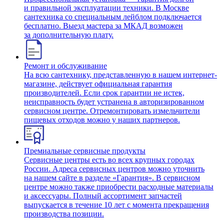
и правильной эксплуатации техники. В Москве
сантехника со специальным лейблом подключается
бесплатно. Выезд мастера за МКАД возможен
за дополнительную плату.
Ремонт и обслуживание
На всю сантехнику, представленную в нашем интернет-
магазине, действует официальная гарантия
производителей. Если срок гарантии не истек,
неисправность будет устранена в авторизированном
сервисном центре. Отремонтировать измельчители
пищевых отходов можно у наших партнеров.
Премиальные сервисные продукты
Сервисные центры есть во всех крупных городах
России. Адреса сервисных центров можно уточнить
на нашем сайте в разделе «Гарантия». В сервисном
центре можно также приобрести расходные материалы
и аксессуары. Полный ассортимент запчастей
выпускается в течение 10 лет с момента прекращения
производства позиции.