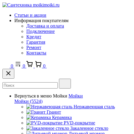
Статьи и акции
Информация покупателям
Доставка и оплата
Подключение
Кредит
Гарантия
Ремонт
Контакты
0
0
0
Вернуться в меню
Мойки
Мойки
Мойки
(5524)
Нержавеющая сталь
Гранит
Керамика
PVD-покрытие
Закаленное стекло
Литьевой мрамор