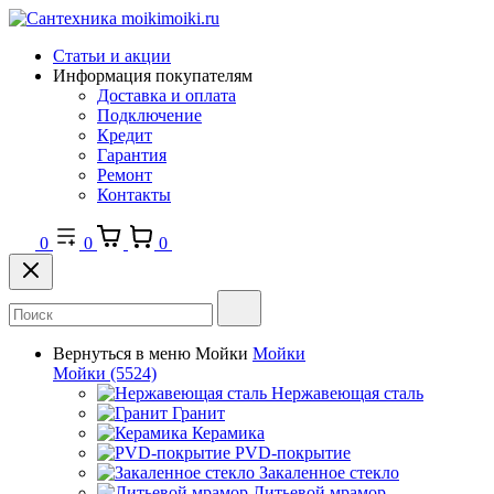
Статьи и акции
Информация покупателям
Доставка и оплата
Подключение
Кредит
Гарантия
Ремонт
Контакты
0
0
0
Вернуться в меню
Мойки
Мойки
Мойки
(5524)
Нержавеющая сталь
Гранит
Керамика
PVD-покрытие
Закаленное стекло
Литьевой мрамор