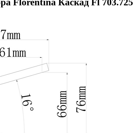
а Florentina Каскад Fl 703.725