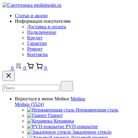
Статьи и акции
Информация покупателям
Доставка и оплата
Подключение
Кредит
Гарантия
Ремонт
Контакты
0
0
0
Вернуться в меню
Мойки
Мойки
Мойки
(5524)
Нержавеющая сталь
Гранит
Керамика
PVD-покрытие
Закаленное стекло
Литьевой мрамор